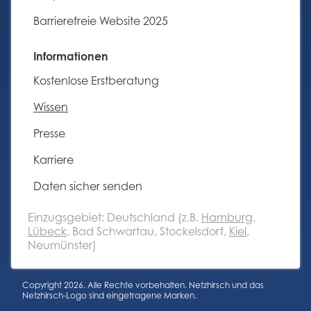
Barrierefreie Website 2025
Informationen
Navigation
Kostenlose Erstberatung
überspringen
Wissen
Presse
Karriere
Daten sicher senden
Einzugsgebiet: Deutschland (z.B.
Hamburg
,
Lübeck
, Bad Schwartau, Stockelsdorf,
Kiel
,
Neumünster)
Copyright 2026. Alle Rechte vorbehalten. Netzhirsch und das
Netzhirsch-Logo sind eingetragene Marken.